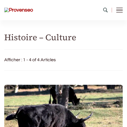
Provenseo
Toute la richesse du patrimoine de France
Histoire – Culture
Afficher : 1 - 4 of 4 Articles