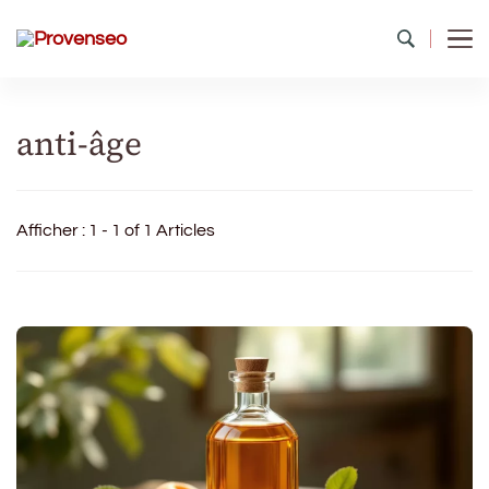
Provenseo
Toute la richesse du patrimoine de France
anti-âge
Afficher : 1 - 1 of 1 Articles