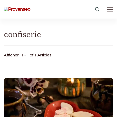
Provenseo
Toute la richesse du patrimoine de France
confiserie
Afficher : 1 - 1 of 1 Articles