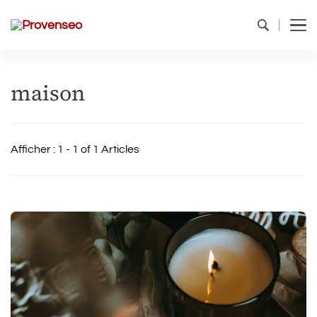
Provenseo
Toute la richesse du patrimoine de France
maison
Afficher : 1 - 1 of 1 Articles