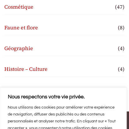
Cosmétique
(47)
Faune et flore
(8)
Géographie
(4)
Histoire – Culture
(4)
Traditions
(3)
Nous respectons votre vie privée.
Nous utilisons des cookies pour améliorer votre expérience
de navigation, diffuser des publicités ou des contenus
© Copyright.2026
Provenseo
. Tous droits réservés.
Blossom
personnalisés et analyser notre trafic. En cliquant sur « Tout
accepter », vous consentez à notre utilisation des cookies.
Magazine | Developpé par
Blossom Themes
.
Propulsé par