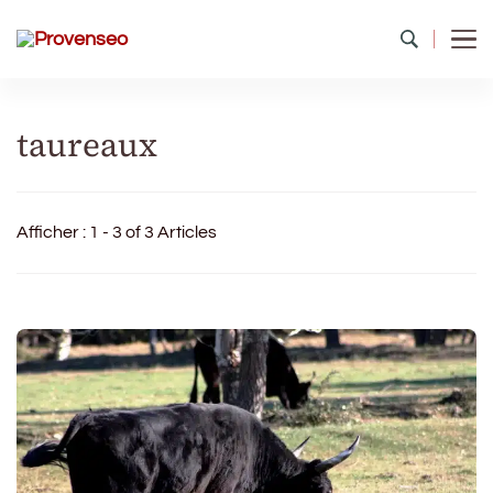
Provenseo
Toute la richesse du patrimoine de France
taureaux
Afficher : 1 - 3 of 3 Articles